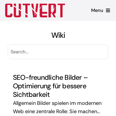
Zum
Menu
Inhalt
springen
Leistungen
Wiki
Shopware
Unsere Produkte
Referenzen
SEO-freundliche Bilder –
Optimierung für bessere
Blog
Sichtbarkeit
Allgemein Bilder spielen im modernen
Web eine zentrale Rolle: Sie machen