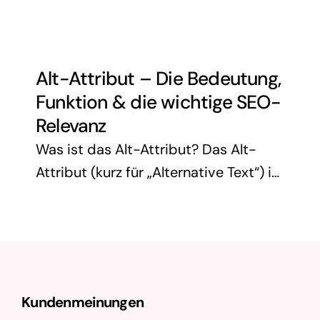
Inhalte anschaulicher, lockern Texte
auf und steigern die Nutzerbindung.
Gleichzeitig sind sie ein wichtiger
Alt-Attribut – Die Bedeutung,
Bestandteil der
Funktion & die wichtige SEO-
Suchmaschinenoptimierung
Relevanz
(SEO).Richtig optimierte …
Was ist das Alt-Attribut? Das Alt-
Attribut (kurz für „Alternative Text“) ist
ein Bestandteil des HTML-Bildtags
<img> und dient dazu, den Inhalt oder
die Funktion eines Bildes textlich zu
beschreiben. Es …
Kundenmeinungen