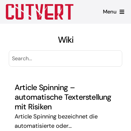
Zum
Menu
Inhalt
springen
Leistungen
Wiki
Shopware
Unsere Produkte
Referenzen
Article Spinning –
automatische Texterstellung
Blog
mit Risiken
Article Spinning bezeichnet die
automatisierte oder