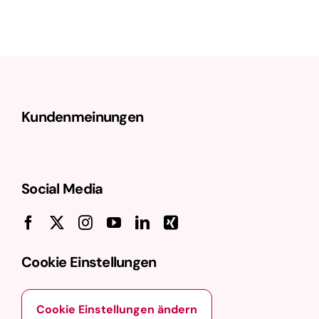
halbautomatisierte Erstellung von
Textvarianten aus einem
bestehenden Originaltext. Ziel ist es,
mehrere Versionen eines Artikels zu
erzeugen, die sich oberflächlich
Kundenmeinungen
voneinander unterscheiden, aber
denselben …
Social Media
Cookie Einstellungen
Cookie Einstellungen ändern