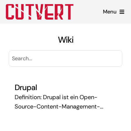
Zum
Menu
Inhalt
springen
Leistungen
Wiki
Shopware
Unsere Produkte
Referenzen
Drupal
Definition: Drupal ist ein Open-
Blog
Source-Content-Management-
System (CMS), das für die Erstellung
und Verwaltung von Websites,