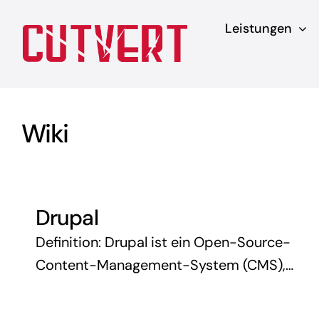
Zum
Leistungen
Inhalt
springen
Wiki
Drupal
Definition: Drupal ist ein Open-Source-
Content-Management-System (CMS),
das für die Erstellung und Verwaltung
von Websites, Webanwendungen und