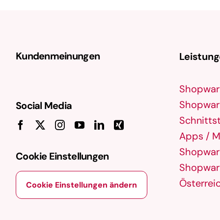
digitalen Erlebnissen verwendet wird. Es
wurde 2001 von Dries Buytaert
entwickelt und zeichnet sich …
Kundenmeinungen
Leistun
Shopwar
Shopware
Social Media
Schnittst
Apps / M
Shopware
Cookie Einstellungen
Shopware
Österrei
Cookie Einstellungen ändern