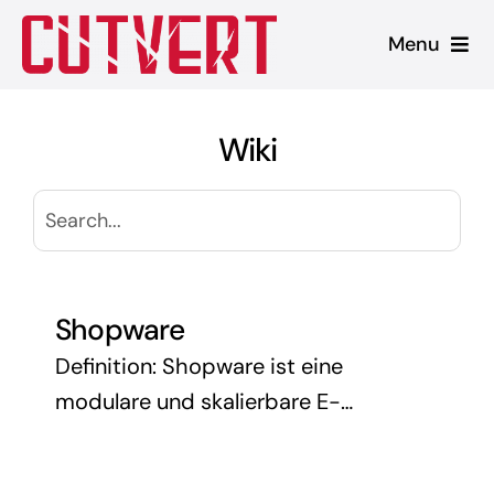
Zum
Menu
Inhalt
springen
Leistungen
Wiki
Shopware
Unsere Produkte
Referenzen
Shopware
Definition: Shopware ist eine
Blog
modulare und skalierbare E-
Commerce-Plattform, die es
Unternehmen ermöglicht, ihren