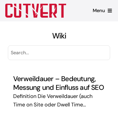
Zum
Menu
Inhalt
springen
Leistungen
Wiki
Shopware
Unsere Produkte
Referenzen
Verweildauer – Bedeutung,
Messung und Einfluss auf SEO
Blog
Definition Die Verweildauer (auch
Time on Site oder Dwell Time
genannt) beschreibt die Zeitspanne,