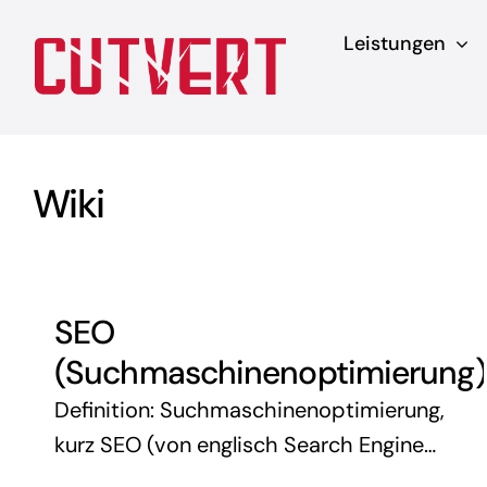
Zum
Leistungen
Inhalt
springen
Wiki
SEO
(Suchmaschinenoptimierung)
Definition: Suchmaschinenoptimierung,
kurz SEO (von englisch Search Engine
Optimization), bezieht sich auf die