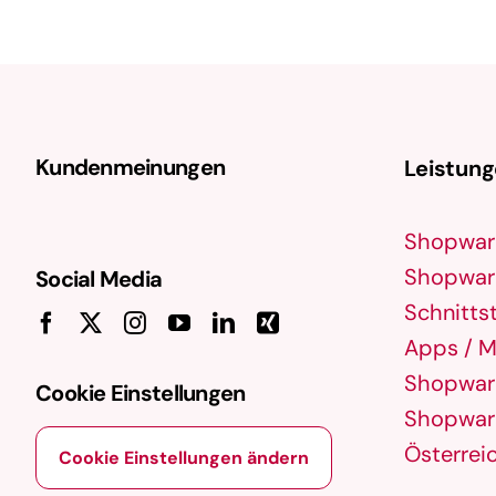
Praxis, eine Website so zu gestalten und
zu verbessern, dass sie in den
Ergebnisseiten von Suchmaschinen
(SERPs) …
Kundenmeinungen
Leistun
Shopwar
Shopware
Social Media
Schnittst
Apps / M
Shopware
Cookie Einstellungen
Shopware
Österrei
Cookie Einstellungen ändern