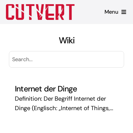
Zum
Menu
Inhalt
springen
Leistungen
Wiki
Shopware
Unsere Produkte
Referenzen
Internet der Dinge
Definition: Der Begriff Internet der
Blog
Dinge (Englisch: „Internet of Things,
kurz „IoT“) ist ein Sammelbegriff für
Technologien einer globalen