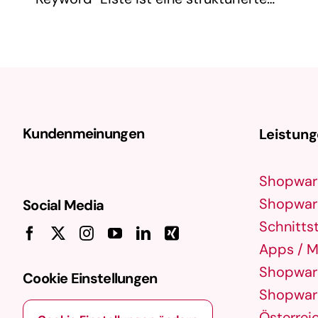
Sammlung relevanter Suchbegriffe
(Keywords), die gezielt für eine Website,
einen Online-Shop oder eine
Marketingkampagne genutzt werden. Sie
bildet die Grundlage für …
Kundenmeinungen
Leistun
Shopwar
Shopware
Social Media
Schnittst
Apps / M
Shopware
Cookie Einstellungen
Shopware
Österrei