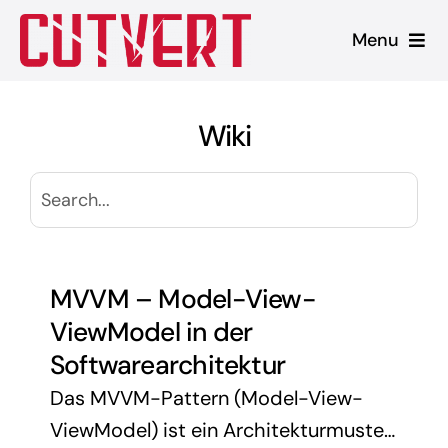
Zum
Menu
Inhalt
springen
Leistungen
Wiki
Shopware
Unsere Produkte
Referenzen
MVVM – Model-View-
ViewModel in der
Blog
Softwarearchitektur
Das MVVM-Pattern (Model-View-
ViewModel) ist ein Architekturmuster,