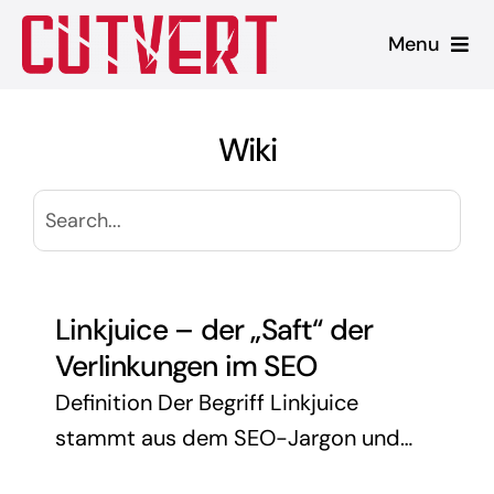
Zum
Menu
Inhalt
springen
Leistungen
Wiki
Shopware
Unsere Produkte
Referenzen
Linkjuice – der „Saft“ der
Verlinkungen im SEO
Blog
Definition Der Begriff Linkjuice
stammt aus dem SEO-Jargon und
beschreibt die Rankingkraft, die über