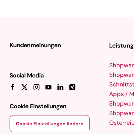
Einzelpersonen dabei unterstützt, ihre
digitalen Marketingstrategien zu
optimieren. Dabei werden gezielt
Kenntnisse in Bereichen wie SEO, SEA, …
Kundenmeinungen
Leistun
Shopwar
Shopware
Social Media
Schnittst
Apps / M
Shopware
Cookie Einstellungen
Shopware
Österrei
Cookie Einstellungen ändern