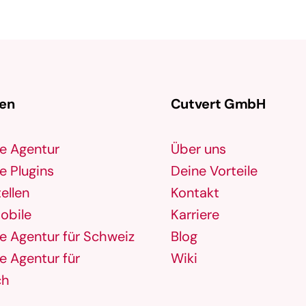
durch die Marketinganstrengungen des
Affiliates generiert wird. Dies …
gen
Cutvert GmbH
e Agentur
Über uns
 Plugins
Deine Vorteile
ellen
Kontakt
obile
Karriere
 Agentur für Schweiz
Blog
 Agentur für
Wiki
ch