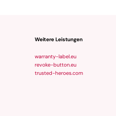
Werbekampagnen in Suchmaschinen
wie beispielsweise Google, Bing und
Yandex. Diese Agenturen sind darauf …
Weitere Leistungen
warranty-label.eu
revoke-button.eu
trusted-heroes.com