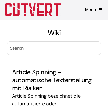
Zum
Menu
Inhalt
springen
Leistungen
Wiki
Shopware
Unsere Produkte
Referenzen
Article Spinning –
automatische Texterstellung
Blog
mit Risiken
Article Spinning bezeichnet die
automatisierte oder