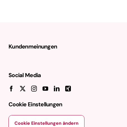
halbautomatisierte Erstellung von
Textvarianten aus einem
bestehenden Originaltext. Ziel ist es,
mehrere Versionen eines Artikels zu
erzeugen, die sich oberflächlich
Kundenmeinungen
voneinander unterscheiden, aber
denselben …
Social Media
Cookie Einstellungen
Cookie Einstellungen ändern