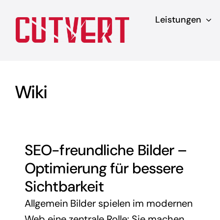
Zum
Leistungen
Inhalt
springen
Wiki
SEO-freundliche Bilder –
Optimierung für bessere
Sichtbarkeit
Allgemein Bilder spielen im modernen
Web eine zentrale Rolle: Sie machen