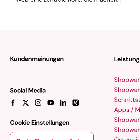
Inhalte anschaulicher, lockern Texte auf
und steigern die Nutzerbindung.
Gleichzeitig sind sie ein wichtiger
Bestandteil der
Suchmaschinenoptimierung
Kundenmeinungen
Leistun
(SEO).Richtig optimierte …
Shopwar
Shopware
Social Media
Schnittst
Apps / M
Shopware
Cookie Einstellungen
Shopware
Österrei