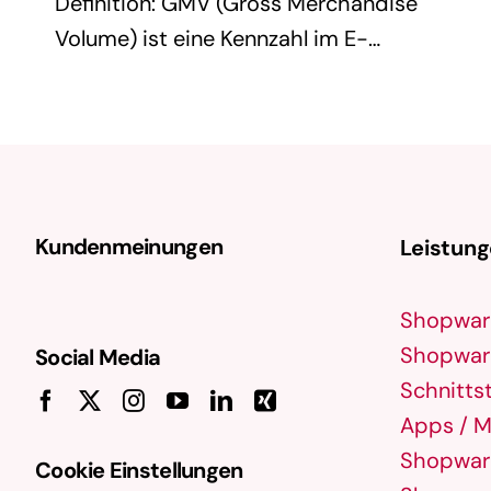
Definition: GMV (Gross Merchandise
Volume) ist eine Kennzahl im E-
Commerce, die den Gesamtwert aller
verkauften Waren oder Dienstleistungen
innerhalb eines bestimmten Zeitraums
misst. Es handelt sich um den
Bruttoumsatz vor …
Kundenmeinungen
Leistun
Shopwar
Shopware
Social Media
Schnittst
Apps / M
Shopware
Cookie Einstellungen