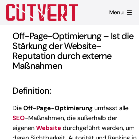
Zum
Menu
Inhalt
springen
Leistungen
Off-Page-Optimierung – Ist die
Stärkung der Website-
Shopware
Reputation durch externe
Maßnahmen
Unsere Produkte
Referenzen
Definition:
Blog
Die
Off-Page-Optimierung
umfasst alle
SEO
-Maßnahmen, die außerhalb der
eigenen
Website
durchgeführt werden, um
deren Sichtbarkeit, Autorität und Ranking in