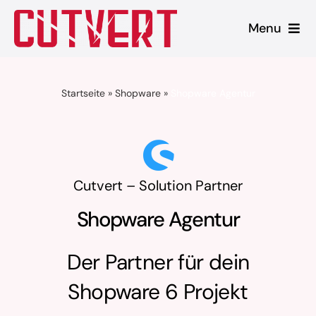
Zum
Menu
Inhalt
springen
Leistungen
Startseite
»
Shopware
»
Shopware Agentur
Shopware
Unsere Produkte
Cutvert – Solution Partner
Referenzen
Shopware Agentur
Blog
Der Partner für dein
Shopware 6 Projekt