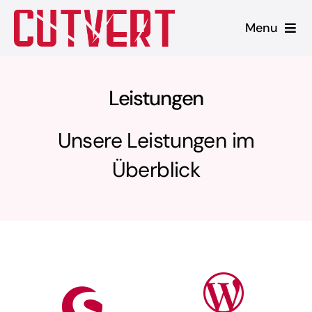
Zum
Menu
Inhalt
springen
Leistungen
Leistungen
Shopware
Unsere Leistungen im
Unsere Produkte
Überblick
Referenzen
Blog