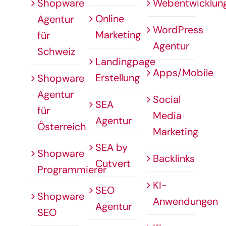
Shopware
Webentwicklun
Online
Agentur
WordPress
Marketing
für
Agentur
Schweiz
Landingpage
Apps/Mobile
Erstellung
Shopware
Agentur
Social
SEA
für
Media
Agentur
Österreich
Marketing
SEA by
Shopware
Backlinks
Cutvert
Programmierer
KI-
SEO
Shopware
Anwendungen
Agentur
SEO