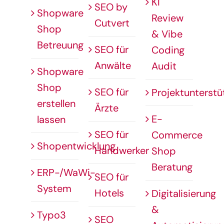
KI
SEO by
Shopware
Review
Cutvert
Shop
& Vibe
Betreuung
SEO für
Coding
Anwälte
Audit
Shopware
Shop
SEO für
Projektunterstü
erstellen
Ärzte
E-
lassen
SEO für
Commerce
Shopentwicklung
Handwerker
Shop
Beratung
ERP-/WaWi-
SEO für
System
Hotels
Digitalisierung
&
Typo3
SEO