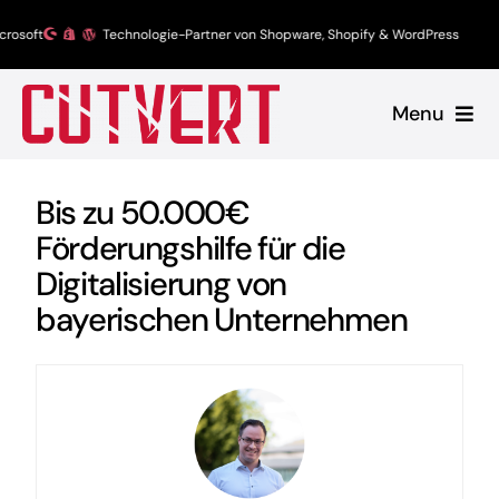
Zum
Technologie-Partner von Shopware, Shopify & WordPress
Inhalt
springen
Menu
Leistungen
Bis zu 50.000€
Förderungshilfe für die
Shopware
Digitalisierung von
Unsere Produkte
bayerischen Unternehmen
Referenzen
Blog