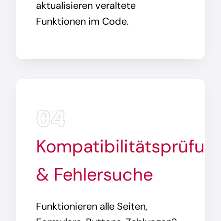
aktualisieren veraltete
Funktionen im Code.
04
| step
Kompatibilitätsprüfun
& Fehlersuche
Funktionieren alle Seiten,