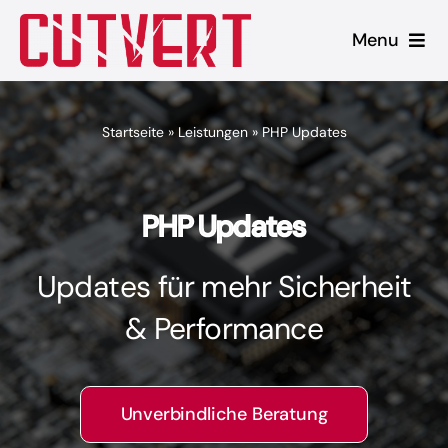
Zum
Menu
Inhalt
springen
Leistungen
Startseite
»
Leistungen
»
PHP Updates
Shopware
Unsere Produkte
PHP Updates
Referenzen
Updates für mehr Sicherheit
& Performance
Blog
Unverbindliche Beratung