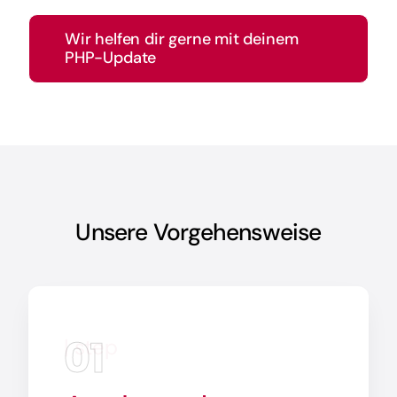
Wir helfen dir gerne mit deinem
PHP-Update
Unsere Vorgehensweise
01
| step