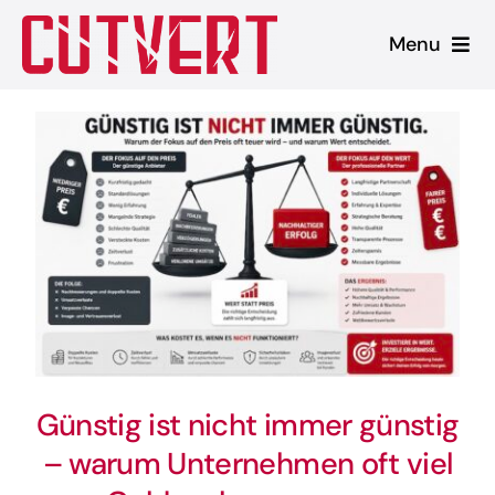
Zum
Menu
Inhalt
springen
Leistungen
Shopware
Unsere Produkte
Referenzen
Blog
Günstig ist nicht immer günstig
– warum Unternehmen oft viel