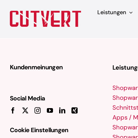
Zum
Leistungen
Inhalt
springen
Kundenmeinungen
Leistun
Shopwar
Shopware
Social Media
Schnittst
Apps / M
Shopware
Cookie Einstellungen
Shopware