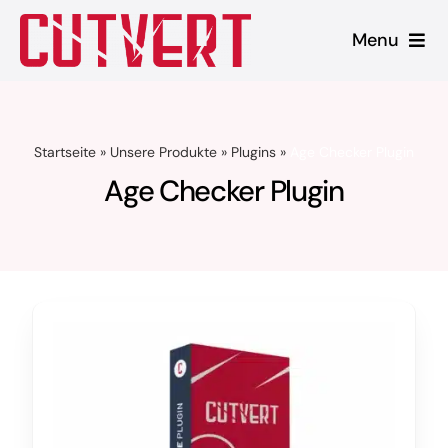
Zum
Menu
Inhalt
springen
Leistungen
Startseite
»
Unsere Produkte
»
Plugins
»
Age Checker Plugin
Shopware
Age Checker Plugin
Unsere Produkte
Referenzen
Blog