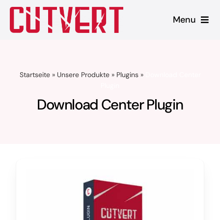
Zum
Menu
Inhalt
springen
Leistungen
Startseite
»
Unsere Produkte
»
Plugins
»
Download Center
Shopware
Plugin
Download Center Plugin
Unsere Produkte
Referenzen
Blog