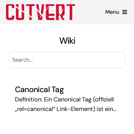
Zum
Menu
Inhalt
springen
Leistungen
Wiki
Shopware
Unsere Produkte
Referenzen
Canonical Tag
Definition: Ein Canonical Tag (offiziell
Blog
„rel=canonical“ Link-Element) ist ein
HTML-Element, das Webentwicklern
ermöglicht, Suchmaschinen die