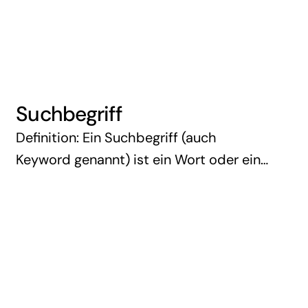
Suchbegriffe wie „Schuhe“, „Auto“ oder
„Kaffeemaschine“. Diese …
Suchbegriff
Definition: Ein Suchbegriff (auch
Keyword genannt) ist ein Wort oder eine
Wortkombination, die ein Nutzer in eine
Suchmaschine wie Google, Bing oder
Yahoo eingibt, um Informationen,
Produkte oder Dienstleistungen zu …