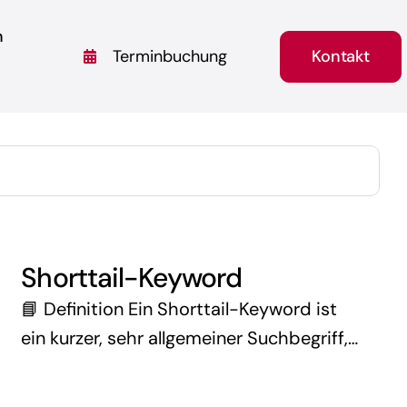
n
Kontakt
Terminbuchung
Shorttail-Keyword
📘 Definition Ein Shorttail-Keyword ist
ein kurzer, sehr allgemeiner Suchbegriff,
der in der Regel aus einem oder zwei
Wörtern besteht. Beispiele dafür sind