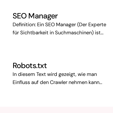
SEO Manager
Definition: Ein SEO Manager (Der Experte
für Sichtbarkeit in Suchmaschinen) ist
eine Fachkraft, die Strategien und
Maßnahmen entwickelt, um die
Sichtbarkeit einer Website in
Robots.txt
Suchmaschinen wie Google oder Bing zu
…
In diesem Text wird gezeigt, wie man
Einfluss auf den Crawler nehmen kann
und wie man ihn von beginn an, von
entsprechenden Seiten fernhält oder
dazu animiert diese Inhalte zu …