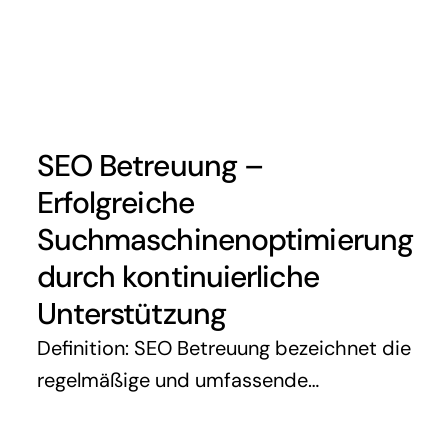
Verhältnis zur Gesamtanzahl der Wörter
auf einer Webseite oder in einem Text.
Sie ist ein klassisches Element der …
SEO Betreuung –
Erfolgreiche
Suchmaschinenoptimierung
durch kontinuierliche
Unterstützung
Definition: SEO Betreuung bezeichnet die
regelmäßige und umfassende
Unterstützung eines Unternehmens oder
einer Website durch SEO-Experten, um