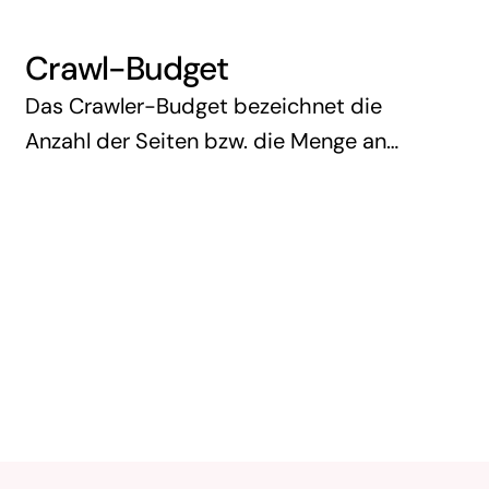
Crawl-Budget
Das Crawler-Budget bezeichnet die
Anzahl der Seiten bzw. die Menge an
Ressourcen, die ein Suchmaschinen-
Crawler wie der von Google innerhalb
einer bestimmten Zeit auf einer Website
verbringt. Dieses Budget ist …