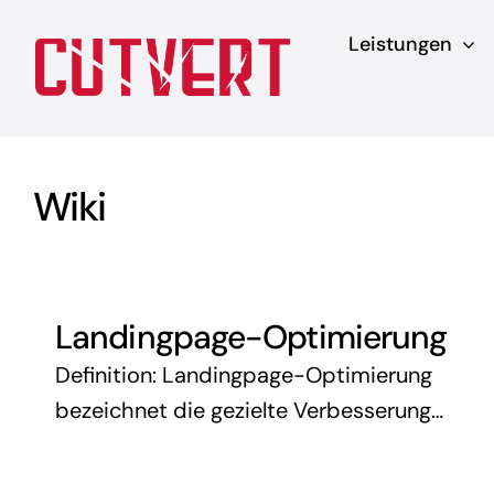
Zum
Leistungen
Inhalt
springen
Wiki
Landingpage-Optimierung
Definition: Landingpage-Optimierung
bezeichnet die gezielte Verbesserung
von Landingpages, um die Conversion-
Rate zu steigern. Eine Landingpage ist