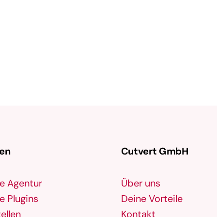
digitalen Verkaufsprozesses mit dem
Ziel, die Conversion-Rate zu erhöhen.
Eine Conversion kann verschiedene …
gen
Cutvert GmbH
e Agentur
Über uns
 Plugins
Deine Vorteile
ellen
Kontakt