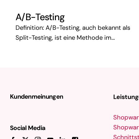
eine speziell erstellte Webseite, die
A/B-Testing
Besucher zu einer bestimmten Aktion
führen soll – sei …
Definition: A/B-Testing, auch bekannt als
Split-Testing, ist eine Methode im
Online-Marketing, bei der zwei Versionen
einer Webseite oder eines bestimmten
Elements einer Webseite (wie z.B. eine
Landingpage, eine Anzeige oder …
Kundenmeinungen
Leistun
Shopwar
Shopware
Social Media
Schnittst