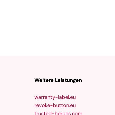
Pfad beschreibt, den ein potenzieller
Kunde von der ersten Interaktion mit
einer Marke bis …
Weitere Leistungen
warranty-label.eu
revoke-button.eu
trusted-heroes.com