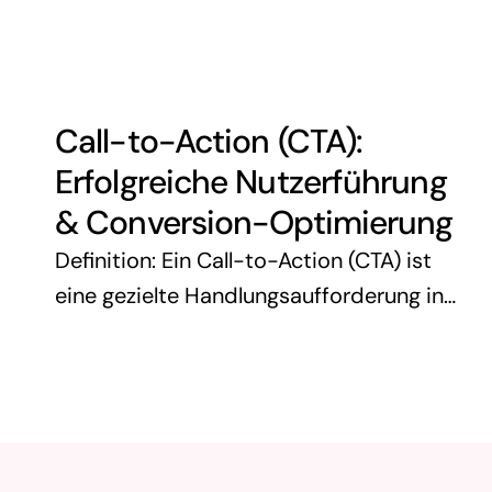
Suchbegriffe wie „Schuhe“, „Auto“ oder
„Kaffeemaschine“. Diese …
Call-to-Action (CTA):
Erfolgreiche Nutzerführung
& Conversion-Optimierung
Definition: Ein Call-to-Action (CTA) ist
eine gezielte Handlungsaufforderung in
Marketing, Werbung oder Webdesign,
die Nutzer dazu animiert, eine
bestimmte Aktion auszuführen. CTAs
können in Form von Buttons, Links,
Texten oder …