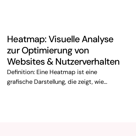
tatsächlich ausgeführten gewünschten
Aktionen (Conversions) misst. Eine
Conversion kann ein Kauf, eine …
Heatmap: Visuelle Analyse
zur Optimierung von
Websites & Nutzerverhalten
Definition: Eine Heatmap ist eine
grafische Darstellung, die zeigt, wie
Nutzer mit einer Website, App oder
einem digitalen Produkt interagieren. Sie
nutzt Farbverläufe (z. B. von Blau bis Rot),
um …