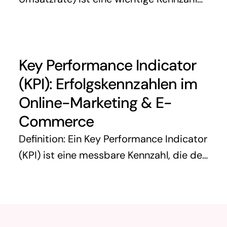
im digitalen Marketing, die misst, wie
viele Website-Besucher eine
gewünschte Aktion durchführen – z. B.
Key Performance Indicator
einen Kauf abschließen oder sich für …
(KPI): Erfolgskennzahlen im
Online-Marketing & E-
Commerce
Definition: Ein Key Performance Indicator
(KPI) ist eine messbare Kennzahl, die den
Erfolg von Geschäftsprozessen,
Marketingmaßnahmen oder
Unternehmenszielen bewertet. KPIs
helfen dabei, die Leistung zu analysieren,