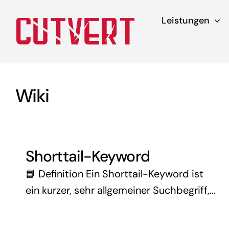
Zum
Leistungen
Inhalt
springen
Wiki
Shorttail-Keyword
📘 Definition Ein Shorttail-Keyword ist
ein kurzer, sehr allgemeiner Suchbegriff,
der in der Regel aus einem oder zwei
Wörtern besteht. Beispiele dafür sind