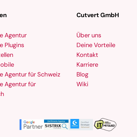
Optimierungspotenziale zu identifizieren
gen
Cutvert GmbH
und …
e Agentur
Über uns
 Plugins
Deine Vorteile
ellen
Kontakt
obile
Karriere
 Agentur für Schweiz
Blog
 Agentur für
Wiki
ch