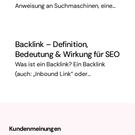
Anweisung an Suchmaschinen, eine
bestimmte Seite nicht in ihren
Suchindex aufzunehmen. Damit wird
verhindert, dass die Seite in den
Backlink – Definition,
Suchergebnissen von Google, Bing
Bedeutung & Wirkung für SEO
und Co. …
Was ist ein Backlink? Ein Backlink
(auch: „Inbound Link“ oder
„eingehender Link“) ist ein Verweis
von einer externen Website auf deine
eigene Internetseite. Technisch
handelt es sich um einen HTML-Link,
…
Kundenmeinungen