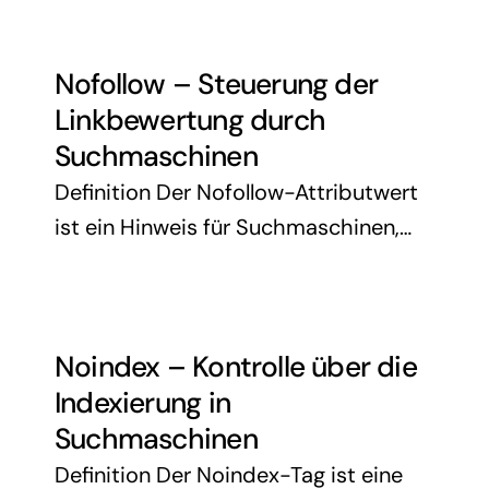
Hyperlinks von einer Seite zur anderen
weitergegeben wird. Dabei handelt es
Nofollow – Steuerung der
sich nicht um einen offiziellen …
Linkbewertung durch
Suchmaschinen
Definition Der Nofollow-Attributwert
ist ein Hinweis für Suchmaschinen,
einem bestimmten Link keine
Empfehlung oder Linkkraft
(PageRank) zu übertragen. Er ist ein
Noindex – Kontrolle über die
wichtiger Bestandteil der
Indexierung in
Linkmanagement-Strategie in der
Suchmaschinen
Suchmaschinenoptimierung und wird
…
Definition Der Noindex-Tag ist eine