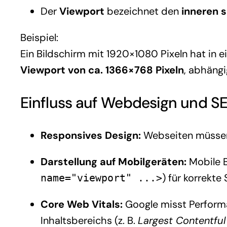
Der
Viewport
bezeichnet den
inneren 
Beispiel:
Ein Bildschirm mit 1920×1080 Pixeln hat in 
Viewport von ca. 1366×768 Pixeln
, abhängi
Einfluss auf Webdesign und S
Responsives Design:
Webseiten müssen
Darstellung auf Mobilgeräten:
Mobile B
) für korrekte 
name="viewport" ...>
Core Web Vitals:
Google misst Perform
Inhaltsbereichs (z. B.
Largest Contentful