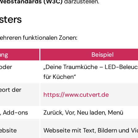
Webstandards (W3C)
darzustellen.
sters
hreren funktionalen Zonen:
ung
Beispiel
 oder
„Deine Traumküche – LED-Beleu
für Küchen“
eort der
https://www.cutvert.de
n, Add-ons
Zurück, Vor, Neu laden, Menü
ebsite
Webseite mit Text, Bildern und V