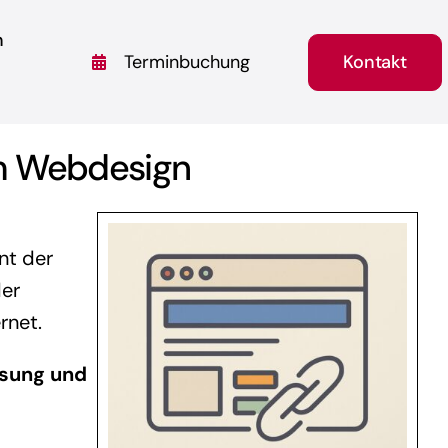
n
Kontakt
Terminbuchung
im Webdesign
ent der
der
rnet.
ösung und