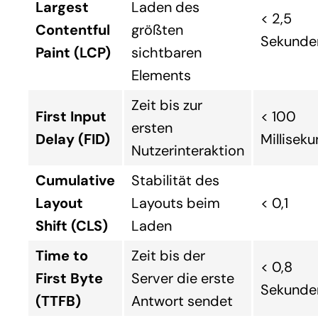
Largest
Laden des
< 2,5
Contentful
größten
Sekunde
Paint (LCP)
sichtbaren
Elements
Zeit bis zur
First Input
< 100
ersten
Delay (FID)
Millisek
Nutzerinteraktion
Cumulative
Stabilität des
Layout
Layouts beim
< 0,1
Shift (CLS)
Laden
Time to
Zeit bis der
< 0,8
First Byte
Server die erste
Sekunde
(TTFB)
Antwort sendet