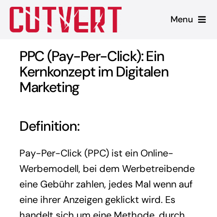
Zum
Menu
Inhalt
springen
Leistungen
PPC (Pay-Per-Click): Ein
Kernkonzept im Digitalen
Shopware
Marketing
Unsere Produkte
Definition:
Referenzen
Pay-Per-Click (PPC) ist ein Online-
Blog
Werbemodell, bei dem Werbetreibende
eine Gebühr zahlen, jedes Mal wenn auf
eine ihrer Anzeigen geklickt wird. Es
handelt sich um eine Methode, durch