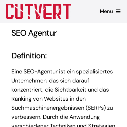
Zum
Menu
Inhalt
springen
Leistungen
SEO Agentur
Shopware
Definition:
Unsere Produkte
Eine SEO-Agentur ist ein spezialisiertes
Referenzen
Unternehmen, das sich darauf
konzentriert, die Sichtbarkeit und das
Blog
Ranking von Websites in den
Suchmaschinenergebnissen (SERPs) zu
verbessern. Durch die Anwendung
verschiedener Techniken und Strategien