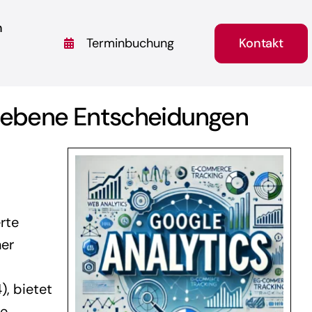
n
Kontakt
Terminbuchung
riebene Entscheidungen
rte
ner
, bietet
te