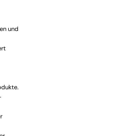
men und
ert
odukte.
-
r
er