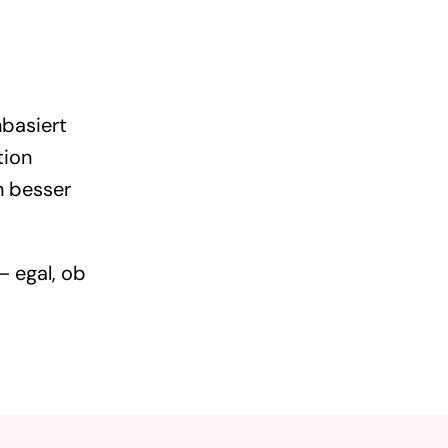
nbasiert
tion
n besser
– egal, ob