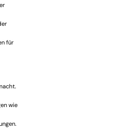
er
der
en für
macht.
gen wie
ungen.