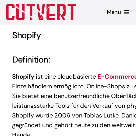
Zum
Menu
Inhalt
springen
Leistungen
Shopify
Shopware
Definition:
Unsere Produkte
Shopify
ist eine cloudbasierte
E-Commerc
Referenzen
Einzelhändlern ermöglicht, Online-Shops zu er
Sie bietet eine benutzerfreundliche Oberflä
Blog
leistungsstarke Tools für den Verkauf von ph
Shopify wurde 2006 von Tobias Lütke, Dani
gegründet und gehört heute zu den weltweit
Handel.