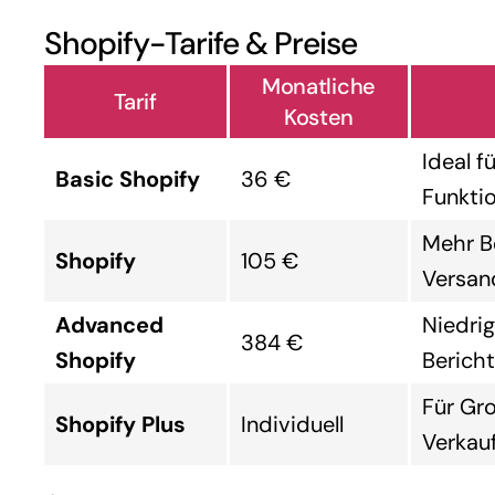
Shopify-Tarife & Preise
Monatliche
Tarif
Kosten
Ideal f
Basic Shopify
36 €
Funkti
Mehr B
Shopify
105 €
Versan
Advanced
Niedrig
384 €
Shopify
Berich
Für Gr
Shopify Plus
Individuell
Verkau