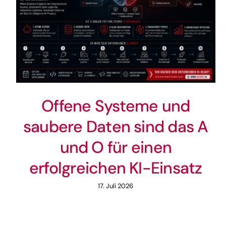
Offene Systeme und
saubere Daten sind das A
und O für einen
erfolgreichen KI-Einsatz
17. Juli 2026