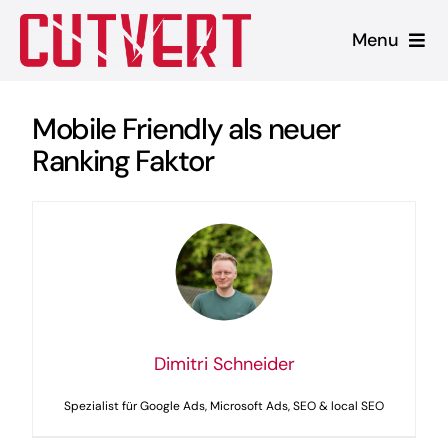
Zum
Menu
Inhalt
springen
Leistungen
Mobile Friendly als neuer
Ranking Faktor
Shopware
Unsere Produkte
Referenzen
Blog
Dimitri Schneider
Spezialist für Google Ads, Microsoft Ads, SEO & local SEO