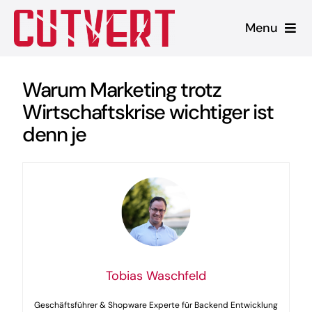
Zum
Menu
Inhalt
springen
Leistungen
Warum Marketing trotz
Wirtschaftskrise wichtiger ist
Shopware
denn je
Unsere Produkte
Referenzen
Blog
Tobias Waschfeld
Geschäftsführer & Shopware Experte für Backend Entwicklung