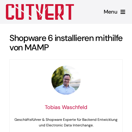
Zum
Menu
Inhalt
springen
Leistungen
Shopware 6 installieren mithilfe
von MAMP
Shopware
Unsere Produkte
Referenzen
Blog
Tobias Waschfeld
Geschäftsführer & Shopware Experte für Backend Entwicklung
und Electronic Data Interchange.