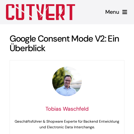
Zum
Menu
Inhalt
springen
Leistungen
Google Consent Mode V2: Ein
Überblick
Shopware
Unsere Produkte
Referenzen
Blog
Tobias Waschfeld
Geschäftsführer & Shopware Experte für Backend Entwicklung
und Electronic Data Interchange.